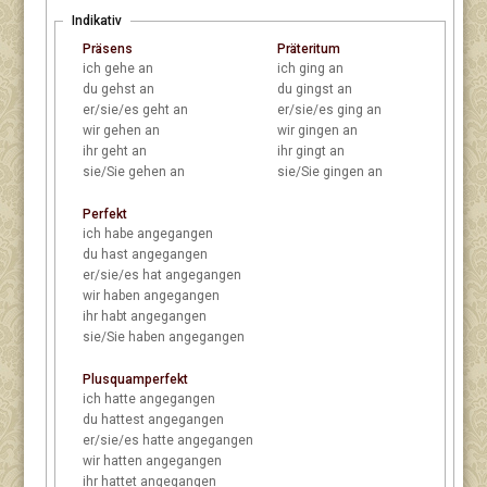
Indikativ
Präsens
Präteritum
ich
gehe an
ich
ging an
du
gehst an
du
gingst an
er/sie/es
geht an
er/sie/es
ging an
wir
gehen an
wir
gingen an
ihr
geht an
ihr
gingt an
sie/Sie
gehen an
sie/Sie
gingen an
Perfekt
ich
habe angegangen
du
hast angegangen
er/sie/es
hat angegangen
wir
haben angegangen
ihr
habt angegangen
sie/Sie
haben angegangen
Plusquamperfekt
ich
hatte angegangen
du
hattest angegangen
er/sie/es
hatte angegangen
wir
hatten angegangen
ihr
hattet angegangen