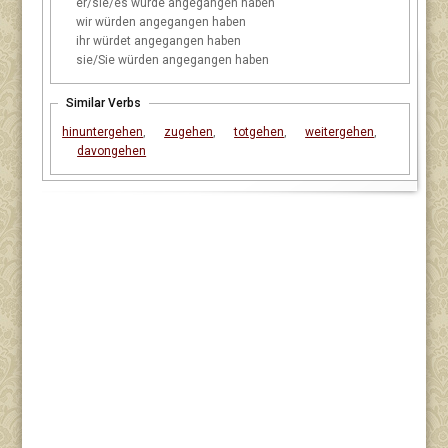
er/sie/es
würde angegangen haben
wir
würden angegangen haben
ihr
würdet angegangen haben
sie/Sie
würden angegangen haben
Similar Verbs
hinuntergehen
,
zugehen
,
totgehen
,
weitergehen
,
davongehen