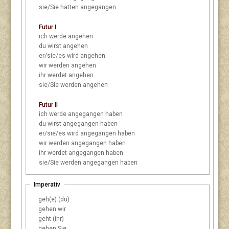
sie/Sie
hatten angegangen
Futur I
ich
werde angehen
du
wirst angehen
er/sie/es
wird angehen
wir
werden angehen
ihr
werdet angehen
sie/Sie
werden angehen
Futur II
ich
werde angegangen haben
du
wirst angegangen haben
er/sie/es
wird angegangen haben
wir
werden angegangen haben
ihr
werdet angegangen haben
sie/Sie
werden angegangen haben
Imperativ
geh(e) (du)
gehen wir
geht (ihr)
gehen Sie