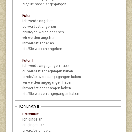
sie/Sie
haben angegangen
Futur I
ich
werde angehen
du
werdest angehen
er/sie/es
werde angehen
wir
werden angehen
ihr
werdet angehen
sie/Sie
werden angehen
Futur II
ich
werde angegangen haben
du
werdest angegangen haben
er/sie/es
werde angegangen haben
wir
werden angegangen haben
ihr
werdet angegangen haben
sie/Sie
werden angegangen haben
Konjunktiv II
Präteritum
ich
ginge an
du
gingest an
er/sie/es
ginge an