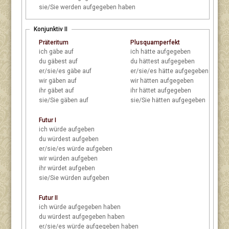
sie/Sie
werden aufgegeben haben
Konjunktiv II
Präteritum
Plusquamperfekt
ich
gäbe auf
ich
hätte aufgegeben
du
gäbest auf
du
hättest aufgegeben
er/sie/es
gäbe auf
er/sie/es
hätte aufgegeben
wir
gäben auf
wir
hätten aufgegeben
ihr
gäbet auf
ihr
hättet aufgegeben
sie/Sie
gäben auf
sie/Sie
hätten aufgegeben
Futur I
ich
würde aufgeben
du
würdest aufgeben
er/sie/es
würde aufgeben
wir
würden aufgeben
ihr
würdet aufgeben
sie/Sie
würden aufgeben
Futur II
ich
würde aufgegeben haben
du
würdest aufgegeben haben
er/sie/es
würde aufgegeben haben