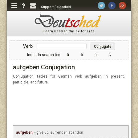
Support Deutsched
Learn German Online for Free
Verb
Conjugate
Insert in search bar:
ä
ö
ü
ß
aufgeben Conjugation
Conjugation tables for German verb
aufgeben
in present,
participle, and future:
aufgeben
- give up, surrender, abandon