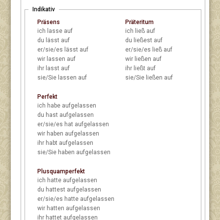
Indikativ
Präsens
Präteritum
ich
lasse auf
ich
ließ auf
du
lässt auf
du
ließest auf
er/sie/es
lässt auf
er/sie/es
ließ auf
wir
lassen auf
wir
ließen auf
ihr
lasst auf
ihr
ließt auf
sie/Sie
lassen auf
sie/Sie
ließen auf
Perfekt
ich
habe aufgelassen
du
hast aufgelassen
er/sie/es
hat aufgelassen
wir
haben aufgelassen
ihr
habt aufgelassen
sie/Sie
haben aufgelassen
Plusquamperfekt
ich
hatte aufgelassen
du
hattest aufgelassen
er/sie/es
hatte aufgelassen
wir
hatten aufgelassen
ihr
hattet aufgelassen