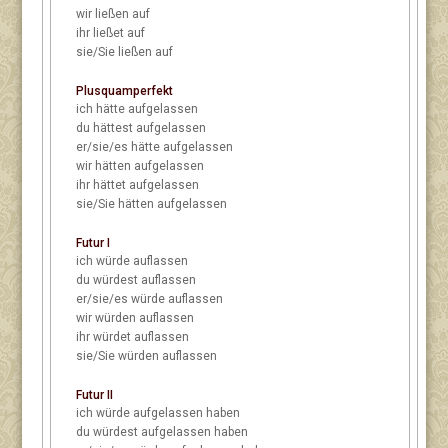
wir
ließen auf
ihr
ließet auf
sie/Sie
ließen auf
Plusquamperfekt
ich
hätte aufgelassen
du
hättest aufgelassen
er/sie/es
hätte aufgelassen
wir
hätten aufgelassen
ihr
hättet aufgelassen
sie/Sie
hätten aufgelassen
Futur I
ich
würde auflassen
du
würdest auflassen
er/sie/es
würde auflassen
wir
würden auflassen
ihr
würdet auflassen
sie/Sie
würden auflassen
Futur II
ich
würde aufgelassen haben
du
würdest aufgelassen haben