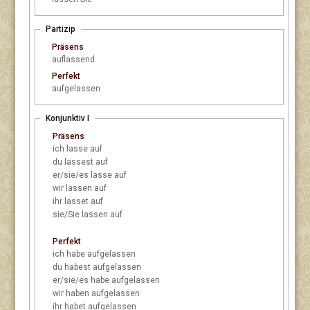
Partizip
Präsens
auflassend
Perfekt
aufgelassen
Konjunktiv I
Präsens
ich
lasse auf
du
lassest auf
er/sie/es
lasse auf
wir
lassen auf
ihr
lasset auf
sie/Sie
lassen auf
Perfekt
ich
habe aufgelassen
du
habest aufgelassen
er/sie/es
habe aufgelassen
wir
haben aufgelassen
ihr
habet aufgelassen