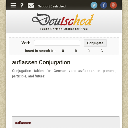
Support Deutsched
Learn German Online for Free
Verb
Conjugate
Insert in search bar:
ä
ö
ü
ß
auflassen Conjugation
Conjugation tables for German verb
auflassen
in present,
participle, and future:
auflassen