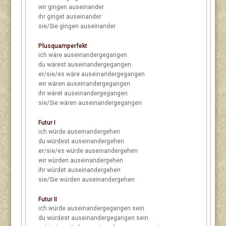
wir
gingen auseinander
ihr
ginget auseinander
sie/Sie
gingen auseinander
Plusquamperfekt
ich
wäre auseinandergegangen
du
wärest auseinandergegangen
er/sie/es
wäre auseinandergegangen
wir
wären auseinandergegangen
ihr
wäret auseinandergegangen
sie/Sie
wären auseinandergegangen
Futur I
ich
würde auseinandergehen
du
würdest auseinandergehen
er/sie/es
würde auseinandergehen
wir
würden auseinandergehen
ihr
würdet auseinandergehen
sie/Sie
würden auseinandergehen
Futur II
ich
würde auseinandergegangen sein
du
würdest auseinandergegangen sein