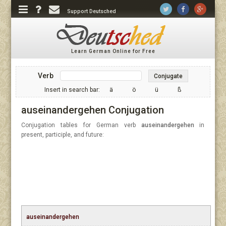
Support Deutsched
Learn German Online for Free
Verb
Conjugate
Insert in search bar:
ä
ö
ü
ß
auseinandergehen Conjugation
Conjugation tables for German verb
auseinandergehen
in
present, participle, and future:
auseinandergehen