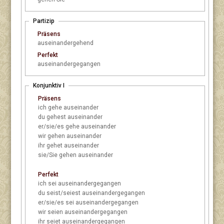
Partizip
Präsens
auseinandergehend
Perfekt
auseinandergegangen
Konjunktiv I
Präsens
ich
gehe auseinander
du
gehest auseinander
er/sie/es
gehe auseinander
wir
gehen auseinander
ihr
gehet auseinander
sie/Sie
gehen auseinander
Perfekt
ich
sei auseinandergegangen
du
seist/seiest auseinandergegangen
er/sie/es
sei auseinandergegangen
wir
seien auseinandergegangen
ihr
seiet auseinandergegangen