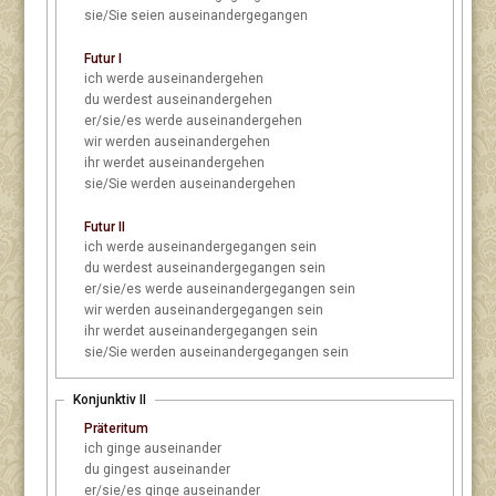
sie/Sie
seien auseinandergegangen
Futur I
ich
werde auseinandergehen
du
werdest auseinandergehen
er/sie/es
werde auseinandergehen
wir
werden auseinandergehen
ihr
werdet auseinandergehen
sie/Sie
werden auseinandergehen
Futur II
ich
werde auseinandergegangen sein
du
werdest auseinandergegangen sein
er/sie/es
werde auseinandergegangen sein
wir
werden auseinandergegangen sein
ihr
werdet auseinandergegangen sein
sie/Sie
werden auseinandergegangen sein
Konjunktiv II
Präteritum
ich
ginge auseinander
du
gingest auseinander
er/sie/es
ginge auseinander