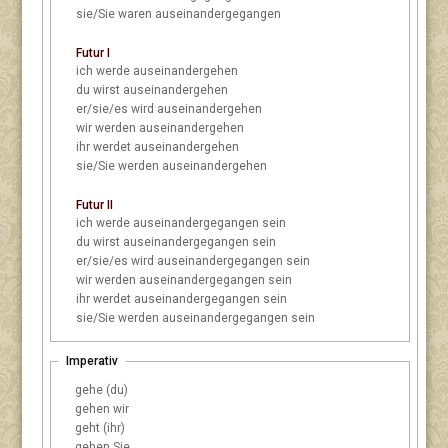
sie/Sie
waren auseinandergegangen
Futur I
ich
werde auseinandergehen
du
wirst auseinandergehen
er/sie/es
wird auseinandergehen
wir
werden auseinandergehen
ihr
werdet auseinandergehen
sie/Sie
werden auseinandergehen
Futur II
ich
werde auseinandergegangen sein
du
wirst auseinandergegangen sein
er/sie/es
wird auseinandergegangen sein
wir
werden auseinandergegangen sein
ihr
werdet auseinandergegangen sein
sie/Sie
werden auseinandergegangen sein
Imperativ
gehe (du)
gehen wir
geht (ihr)
gehen Sie