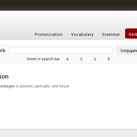
Pronunciation
Vocabulary
Grammar
Ver
erb
Conjugat
Insert in search bar:
ä
ö
ü
ß
ion
enliegen
in present, participle, and future: