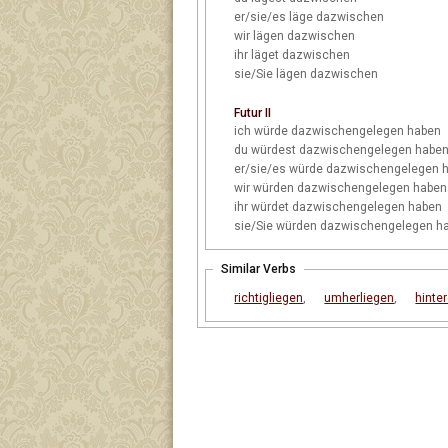
er/sie/es
läge dazwischen
wir
lägen dazwischen
ihr
läget dazwischen
sie/Sie
lägen dazwischen
Futur II
ich
würde dazwischengelegen haben
du
würdest dazwischengelegen habe
er/sie/es
würde dazwischengelegen
wir
würden dazwischengelegen haben
ihr
würdet dazwischengelegen haben
sie/Sie
würden dazwischengelegen 
Similar Verbs
richtigliegen
,
umherliegen
,
hinte