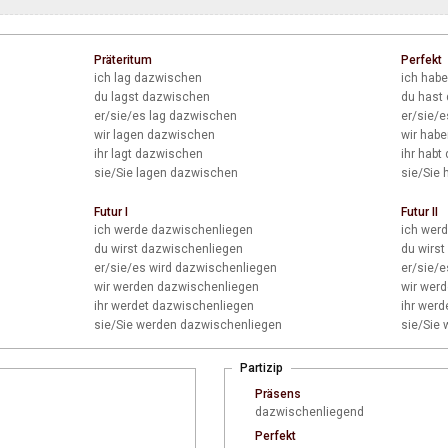
Präteritum
Perfekt
ich
lag dazwischen
ich
habe
du
lagst dazwischen
du
hast 
er/sie/es
lag dazwischen
er/sie/e
wir
lagen dazwischen
wir
habe
ihr
lagt dazwischen
ihr
habt 
sie/Sie
lagen dazwischen
sie/Sie
h
Futur I
Futur II
ich
werde dazwischenliegen
ich
werd
du
wirst dazwischenliegen
du
wirst
er/sie/es
wird dazwischenliegen
er/sie/e
wir
werden dazwischenliegen
wir
werd
ihr
werdet dazwischenliegen
ihr
werde
sie/Sie
werden dazwischenliegen
sie/Sie
w
Partizip
Präsens
dazwischenliegend
Perfekt