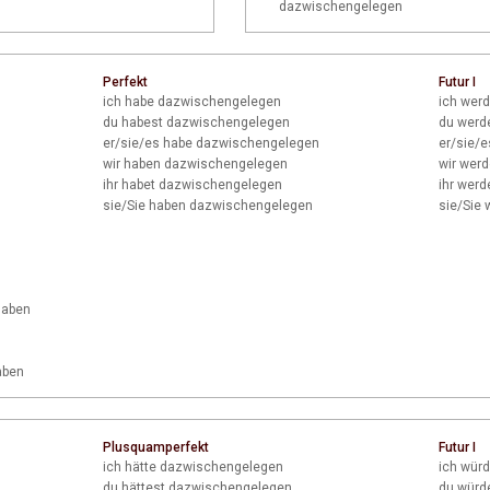
dazwischengelegen
Perfekt
Futur I
ich
habe dazwischengelegen
ich
werd
du
habest dazwischengelegen
du
werde
er/sie/es
habe dazwischengelegen
er/sie/e
wir
haben dazwischengelegen
wir
werd
ihr
habet dazwischengelegen
ihr
werde
sie/Sie
haben dazwischengelegen
sie/Sie
w
n
 haben
haben
Plusquamperfekt
Futur I
ich
hätte dazwischengelegen
ich
würd
du
hättest dazwischengelegen
du
würde