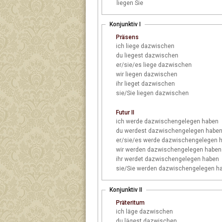
liegen Sie
Konjunktiv I
Präsens
ich
liege dazwischen
du
liegest dazwischen
er/sie/es
liege dazwischen
wir
liegen dazwischen
ihr
lieget dazwischen
sie/Sie
liegen dazwischen
Futur II
ich
werde dazwischengelegen haben
du
werdest dazwischengelegen habe
er/sie/es
werde dazwischengelegen
wir
werden dazwischengelegen haben
ihr
werdet dazwischengelegen haben
sie/Sie
werden dazwischengelegen 
Konjunktiv II
Präteritum
ich
läge dazwischen
du
lägest dazwischen