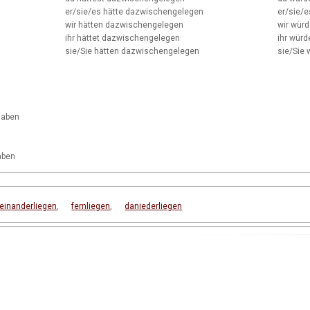
er/sie/es
hätte dazwischengelegen
er/sie/e
wir
hätten dazwischengelegen
wir
würd
ihr
hättet dazwischengelegen
ihr
würde
sie/Sie
hätten dazwischengelegen
sie/Sie
w
n
 haben
haben
reinanderliegen
,
fernliegen
,
daniederliegen