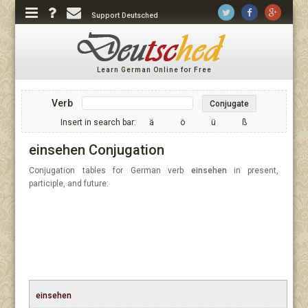
Support Deutsched
Learn German Online for Free
Verb
Conjugate
Insert in search bar:
ä
ö
ü
ß
einsehen Conjugation
Conjugation tables for German verb
einsehen
in present,
participle, and future:
einsehen