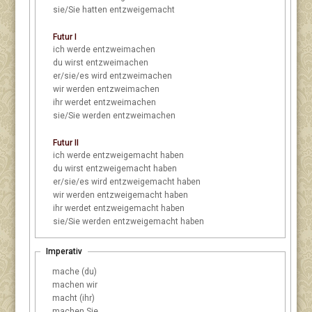
sie/Sie
hatten entzweigemacht
Futur I
ich
werde entzweimachen
du
wirst entzweimachen
er/sie/es
wird entzweimachen
wir
werden entzweimachen
ihr
werdet entzweimachen
sie/Sie
werden entzweimachen
Futur II
ich
werde entzweigemacht haben
du
wirst entzweigemacht haben
er/sie/es
wird entzweigemacht haben
wir
werden entzweigemacht haben
ihr
werdet entzweigemacht haben
sie/Sie
werden entzweigemacht haben
Imperativ
mache (du)
machen wir
macht (ihr)
machen Sie