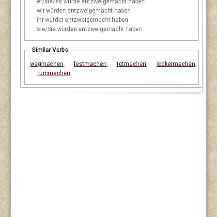
er/sie/es
würde entzweigemacht haben
wir
würden entzweigemacht haben
ihr
würdet entzweigemacht haben
sie/Sie
würden entzweigemacht haben
Similar Verbs
wegmachen
,
festmachen
,
totmachen
,
lockermachen
,
rummachen