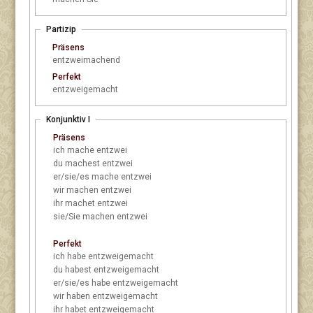
Partizip
Präsens
entzweimachend
Perfekt
entzweigemacht
Konjunktiv I
Präsens
ich
mache entzwei
du
machest entzwei
er/sie/es
mache entzwei
wir
machen entzwei
ihr
machet entzwei
sie/Sie
machen entzwei
Perfekt
ich
habe entzweigemacht
du
habest entzweigemacht
er/sie/es
habe entzweigemacht
wir
haben entzweigemacht
ihr
habet entzweigemacht