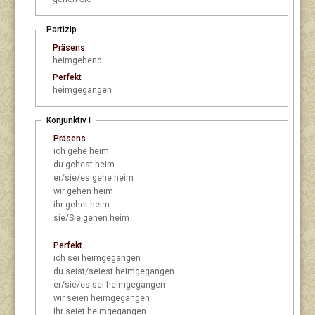
Partizip
Präsens
heimgehend
Perfekt
heimgegangen
Konjunktiv I
Präsens
ich
gehe heim
du
gehest heim
er/sie/es
gehe heim
wir
gehen heim
ihr
gehet heim
sie/Sie
gehen heim
Perfekt
ich
sei heimgegangen
du
seist/seiest heimgegangen
er/sie/es
sei heimgegangen
wir
seien heimgegangen
ihr
seiet heimgegangen