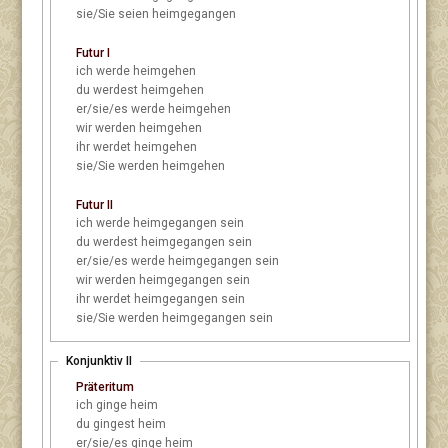
sie/Sie
seien heimgegangen
Futur I
ich
werde heimgehen
du
werdest heimgehen
er/sie/es
werde heimgehen
wir
werden heimgehen
ihr
werdet heimgehen
sie/Sie
werden heimgehen
Futur II
ich
werde heimgegangen sein
du
werdest heimgegangen sein
er/sie/es
werde heimgegangen sein
wir
werden heimgegangen sein
ihr
werdet heimgegangen sein
sie/Sie
werden heimgegangen sein
Konjunktiv II
Präteritum
ich
ginge heim
du
gingest heim
er/sie/es
ginge heim