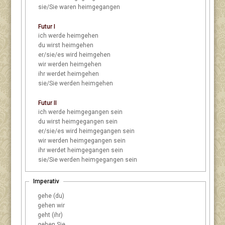
sie/Sie
waren heimgegangen
Futur I
ich
werde heimgehen
du
wirst heimgehen
er/sie/es
wird heimgehen
wir
werden heimgehen
ihr
werdet heimgehen
sie/Sie
werden heimgehen
Futur II
ich
werde heimgegangen sein
du
wirst heimgegangen sein
er/sie/es
wird heimgegangen sein
wir
werden heimgegangen sein
ihr
werdet heimgegangen sein
sie/Sie
werden heimgegangen sein
Imperativ
gehe (du)
gehen wir
geht (ihr)
gehen Sie