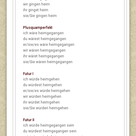
wir
gingen heim
ihr
ginget heim
sie/Sie
gingen heim
Plusquamperfekt
ich
wäre heimgegangen
du
wärest heimgegangen
er/sie/es
wäre heimgegangen
wir
wären heimgegangen
ihr
wäret heimgegangen
sie/Sie
wären heimgegangen
Futur I
ich
würde heimgehen
du
würdest heimgehen
er/sie/es
würde heimgehen
wir
würden heimgehen
ihr
würdet heimgehen
sie/Sie
würden heimgehen
Futur II
ich
würde heimgegangen sein
du
würdest heimgegangen sein