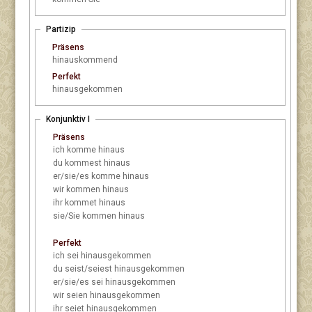
Partizip
Präsens
hinauskommend
Perfekt
hinausgekommen
Konjunktiv I
Präsens
ich
komme hinaus
du
kommest hinaus
er/sie/es
komme hinaus
wir
kommen hinaus
ihr
kommet hinaus
sie/Sie
kommen hinaus
Perfekt
ich
sei hinausgekommen
du
seist/seiest hinausgekommen
er/sie/es
sei hinausgekommen
wir
seien hinausgekommen
ihr
seiet hinausgekommen