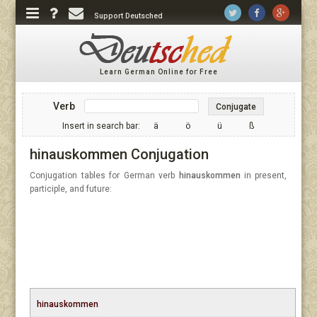
Support Deutsched
Learn German Online for Free
Verb
Conjugate
Insert in search bar:
ä
ö
ü
ß
hinauskommen Conjugation
Conjugation tables for German verb
hinauskommen
in present,
participle, and future:
hinauskommen