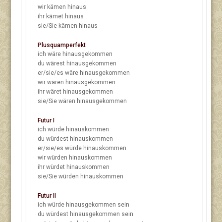
wir
kämen hinaus
ihr
kämet hinaus
sie/Sie
kämen hinaus
Plusquamperfekt
ich
wäre hinausgekommen
du
wärest hinausgekommen
er/sie/es
wäre hinausgekommen
wir
wären hinausgekommen
ihr
wäret hinausgekommen
sie/Sie
wären hinausgekommen
Futur I
ich
würde hinauskommen
du
würdest hinauskommen
er/sie/es
würde hinauskommen
wir
würden hinauskommen
ihr
würdet hinauskommen
sie/Sie
würden hinauskommen
Futur II
ich
würde hinausgekommen sein
du
würdest hinausgekommen sein