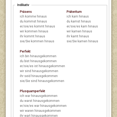
Indikativ
Präsens
Präteritum
ich
komme hinaus
ich
kam hinaus
du
kommst hinaus
du
kamst hinaus
er/sie/es
kommt hinaus
er/sie/es
kam hinaus
wir
kommen hinaus
wir
kamen hinaus
ihr
kommt hinaus
ihr
kamt hinaus
sie/Sie
kommen hinaus
sie/Sie
kamen hinaus
Perfekt
ich
bin hinausgekommen
du
bist hinausgekommen
er/sie/es
ist hinausgekommen
wir
sind hinausgekommen
ihr
seid hinausgekommen
sie/Sie
sind hinausgekommen
Plusquamperfekt
ich
war hinausgekommen
du
warst hinausgekommen
er/sie/es
war hinausgekommen
wir
waren hinausgekommen
ihr
wart hinausgekommen