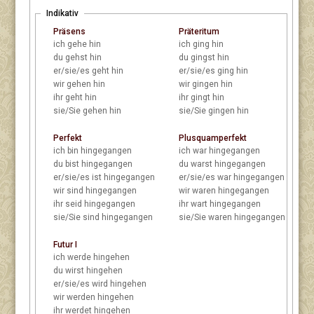
Indikativ
Präsens
Präteritum
ich
gehe hin
ich
ging hin
du
gehst hin
du
gingst hin
er/sie/es
geht hin
er/sie/es
ging hin
wir
gehen hin
wir
gingen hin
ihr
geht hin
ihr
gingt hin
sie/Sie
gehen hin
sie/Sie
gingen hin
Perfekt
Plusquamperfekt
ich
bin hingegangen
ich
war hingegangen
du
bist hingegangen
du
warst hingegangen
er/sie/es
ist hingegangen
er/sie/es
war hingegangen
wir
sind hingegangen
wir
waren hingegangen
ihr
seid hingegangen
ihr
wart hingegangen
sie/Sie
sind hingegangen
sie/Sie
waren hingegangen
Futur I
ich
werde hingehen
du
wirst hingehen
er/sie/es
wird hingehen
wir
werden hingehen
ihr
werdet hingehen