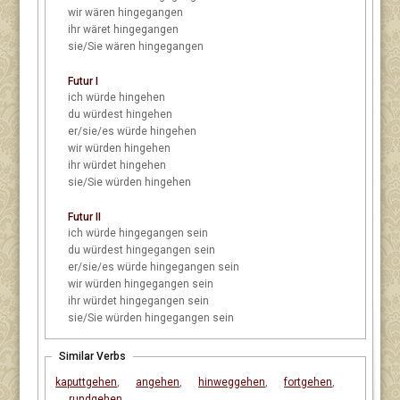
wir
wären hingegangen
ihr
wäret hingegangen
sie/Sie
wären hingegangen
Futur I
ich
würde hingehen
du
würdest hingehen
er/sie/es
würde hingehen
wir
würden hingehen
ihr
würdet hingehen
sie/Sie
würden hingehen
Futur II
ich
würde hingegangen sein
du
würdest hingegangen sein
er/sie/es
würde hingegangen sein
wir
würden hingegangen sein
ihr
würdet hingegangen sein
sie/Sie
würden hingegangen sein
Similar Verbs
kaputtgehen
,
angehen
,
hinweggehen
,
fortgehen
,
rundgehen