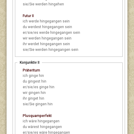
sie/Sie
werden hingehen
Futur II
ich
werde hingegangen sein
du
werdest hingegangen sein
er/sie/es
werde hingegangen sein
wir
werden hingegangen sein
ihr
werdet hingegangen sein
sie/Sie
werden hingegangen sein
Konjunktiv II
Präteritum
ich
ginge hin
du
gingest hin
er/sie/es
ginge hin
wir
gingen hin
ihr
ginget hin
sie/Sie
gingen hin
Plusquamperfekt
ich
wäre hingegangen
du
wärest hingegangen
er/sie/es
wäre hingegangen