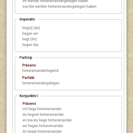
ihr
werdet hintereinandergelegen haben
sie/Sie
werden hintereinandergelegen haben
Imperativ
lieg(e) (du)
liegen wir
liegt (ihr)
liegen Sie
Partizip
Präsens
hintereinanderliegend
Perfekt
hintereinandergelegen
Konjunktiv I
Präsens
ich
liege hintereinander
du
liegest hintereinander
er/sie/es
liege hintereinander
wir
liegen hintereinander
ihr
lieget hintereinander