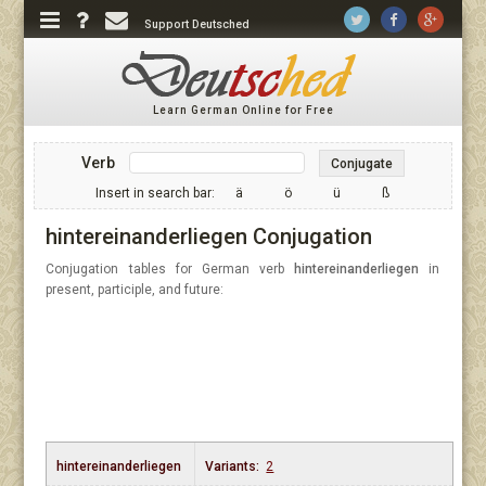
Support Deutsched
Learn German Online for Free
Verb
Conjugate
Insert in search bar:
ä
ö
ü
ß
hintereinanderliegen Conjugation
Conjugation tables for German verb
hintereinanderliegen
in
present, participle, and future:
hintereinanderliegen
Variants:
2