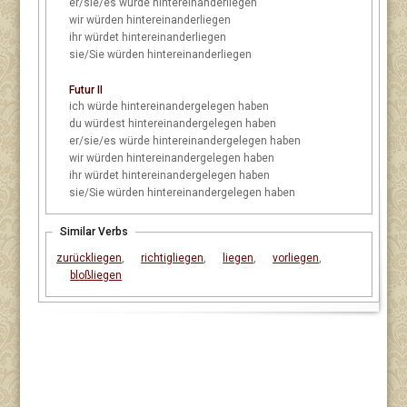
er/sie/es
würde hintereinanderliegen
wir
würden hintereinanderliegen
ihr
würdet hintereinanderliegen
sie/Sie
würden hintereinanderliegen
Futur II
ich
würde hintereinandergelegen haben
du
würdest hintereinandergelegen haben
er/sie/es
würde hintereinandergelegen haben
wir
würden hintereinandergelegen haben
ihr
würdet hintereinandergelegen haben
sie/Sie
würden hintereinandergelegen haben
Similar Verbs
zurückliegen
,
richtigliegen
,
liegen
,
vorliegen
,
bloßliegen