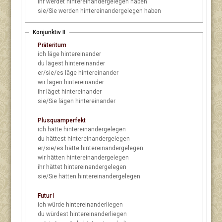
ihr
werdet hintereinandergelegen haben
sie/Sie
werden hintereinandergelegen haben
Konjunktiv II
Präteritum
ich
läge hintereinander
du
lägest hintereinander
er/sie/es
läge hintereinander
wir
lägen hintereinander
ihr
läget hintereinander
sie/Sie
lägen hintereinander
Plusquamperfekt
ich
hätte hintereinandergelegen
du
hättest hintereinandergelegen
er/sie/es
hätte hintereinandergelegen
wir
hätten hintereinandergelegen
ihr
hättet hintereinandergelegen
sie/Sie
hätten hintereinandergelegen
Futur I
ich
würde hintereinanderliegen
du
würdest hintereinanderliegen