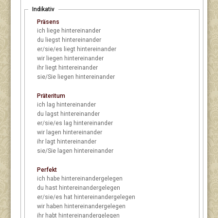
Indikativ
Präsens
ich
liege hintereinander
du
liegst hintereinander
er/sie/es
liegt hintereinander
wir
liegen hintereinander
ihr
liegt hintereinander
sie/Sie
liegen hintereinander
Präteritum
ich
lag hintereinander
du
lagst hintereinander
er/sie/es
lag hintereinander
wir
lagen hintereinander
ihr
lagt hintereinander
sie/Sie
lagen hintereinander
Perfekt
ich
habe hintereinandergelegen
du
hast hintereinandergelegen
er/sie/es
hat hintereinandergelegen
wir
haben hintereinandergelegen
ihr
habt hintereinandergelegen