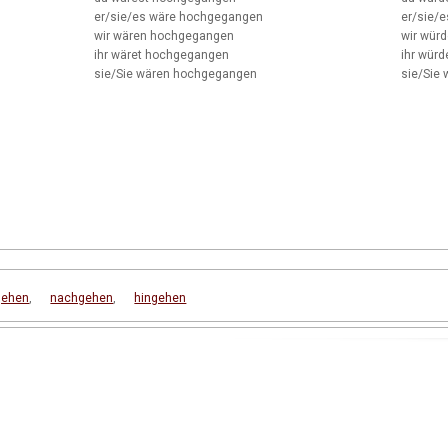
er/sie/es
wäre hochgegangen
er/sie/e
wir
wären hochgegangen
wir
würd
ihr
wäret hochgegangen
ihr
würd
sie/Sie
wären hochgegangen
sie/Sie
w
gehen
,
nachgehen
,
hingehen