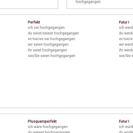
hochgegangen
Perfekt
Futur I
ich
sei hochgegangen
ich
werd
du
seist/seiest hochgegangen
du
werd
er/sie/es
sei hochgegangen
er/sie/e
wir
seien hochgegangen
wir
werd
ihr
seiet hochgegangen
ihr
werd
sie/Sie
seien hochgegangen
sie/Sie
w
Plusquamperfekt
Futur I
ich
wäre hochgegangen
ich
würd
du
wärest hochgegangen
du
würd