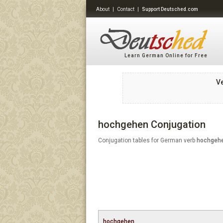
About
|
Contact
|
Support Deutsched.com
Learn German Online for Free
V
hochgehen Conjugation
Conjugation tables for German verb
hochgeh
hochgehen