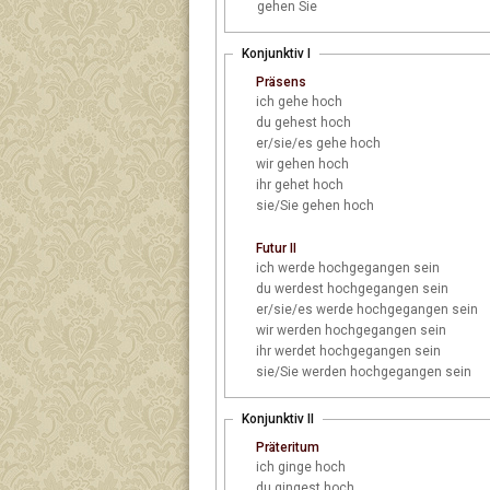
gehen Sie
Konjunktiv I
Präsens
ich
gehe hoch
du
gehest hoch
er/sie/es
gehe hoch
wir
gehen hoch
ihr
gehet hoch
sie/Sie
gehen hoch
Futur II
ich
werde hochgegangen sein
du
werdest hochgegangen sein
er/sie/es
werde hochgegangen sein
wir
werden hochgegangen sein
ihr
werdet hochgegangen sein
sie/Sie
werden hochgegangen sein
Konjunktiv II
Präteritum
ich
ginge hoch
du
gingest hoch