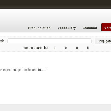
Pronunciation
Vocabulary
Grammar
Ver
erb
Conjugat
Insert in search bar:
ä
ö
ü
ß
en
in present, participle, and future: