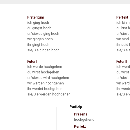
Präteritum
Perfekt
ich
ging hoch
ich
bin 
du
gingst hoch
du
bist 
er/sie/es
ging hoch
er/sie/e
wir
gingen hoch
wir
sind
ihr
gingt hoch
ihr
seid
sie/Sie
gingen hoch
sie/Sie
s
Futur I
Futur II
ich
werde hochgehen
ich
werd
du
wirst hochgehen
du
wirst
er/sie/es
wird hochgehen
er/sie/e
wir
werden hochgehen
wir
werd
ihr
werdet hochgehen
ihr
werde
sie/Sie
werden hochgehen
sie/Sie
w
Partizip
Präsens
hochgehend
Perfekt