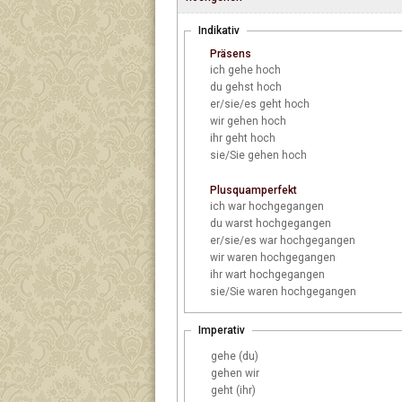
Indikativ
Präsens
ich
gehe hoch
du
gehst hoch
er/sie/es
geht hoch
wir
gehen hoch
ihr
geht hoch
sie/Sie
gehen hoch
Plusquamperfekt
ich
war hochgegangen
du
warst hochgegangen
er/sie/es
war hochgegangen
wir
waren hochgegangen
ihr
wart hochgegangen
sie/Sie
waren hochgegangen
Imperativ
gehe (du)
gehen wir
geht (ihr)