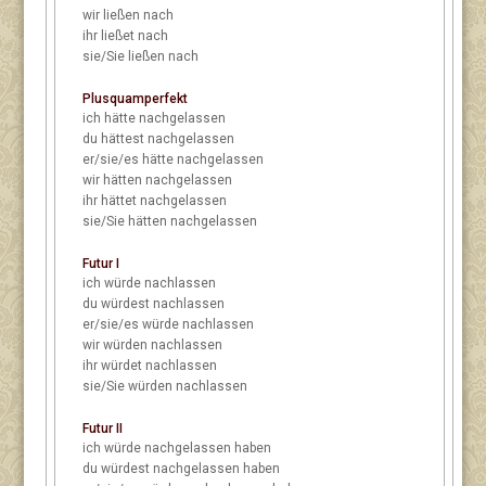
wir
ließen nach
ihr
ließet nach
sie/Sie
ließen nach
Plusquamperfekt
ich
hätte nachgelassen
du
hättest nachgelassen
er/sie/es
hätte nachgelassen
wir
hätten nachgelassen
ihr
hättet nachgelassen
sie/Sie
hätten nachgelassen
Futur I
ich
würde nachlassen
du
würdest nachlassen
er/sie/es
würde nachlassen
wir
würden nachlassen
ihr
würdet nachlassen
sie/Sie
würden nachlassen
Futur II
ich
würde nachgelassen haben
du
würdest nachgelassen haben