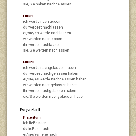
sie/Sie
haben nachgelassen
Futur I
ich
werde nachlassen
du
werdest nachlassen
er/sie/es
werde nachlassen
wir
werden nachlassen
ihr
werdet nachlassen
sie/Sie
werden nachlassen
Futur II
ich
werde nachgelassen haben
du
werdest nachgelassen haben
er/sie/es
werde nachgelassen haben
wir
werden nachgelassen haben
ihr
werdet nachgelassen haben
sie/Sie
werden nachgelassen haben
Konjunktiv II
Präteritum
ich
ließe nach
du
ließest nach
er/sie/es
ließe nach