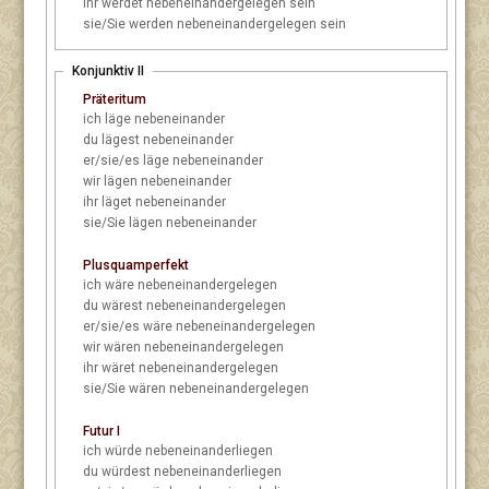
ihr
werdet nebeneinandergelegen sein
sie/Sie
werden nebeneinandergelegen sein
Konjunktiv II
Präteritum
ich
läge nebeneinander
du
lägest nebeneinander
er/sie/es
läge nebeneinander
wir
lägen nebeneinander
ihr
läget nebeneinander
sie/Sie
lägen nebeneinander
Plusquamperfekt
ich
wäre nebeneinandergelegen
du
wärest nebeneinandergelegen
er/sie/es
wäre nebeneinandergelegen
wir
wären nebeneinandergelegen
ihr
wäret nebeneinandergelegen
sie/Sie
wären nebeneinandergelegen
Futur I
ich
würde nebeneinanderliegen
du
würdest nebeneinanderliegen