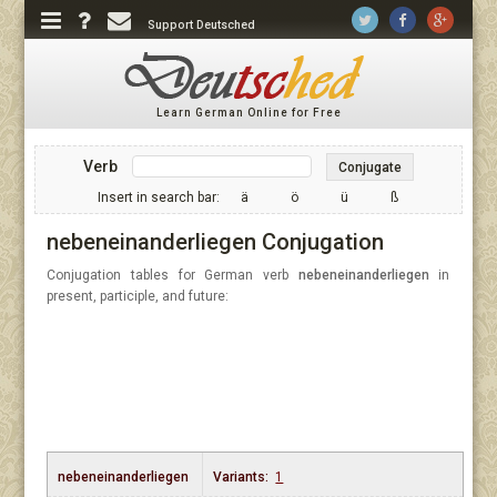
Support Deutsched
Learn German Online for Free
Verb
Conjugate
Insert in search bar:
ä
ö
ü
ß
nebeneinanderliegen Conjugation
Conjugation tables for German verb
nebeneinanderliegen
in
present, participle, and future:
nebeneinanderliegen
Variants:
1