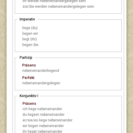
ihr
werdet nebeneinandergelegen sein
sie/Sie
werden nebeneinandergelegen sein
Imperativ
liege (du)
liegen wir
liegt (ihr)
liegen Sie
Partizip
Präsens
nebeneinanderliegend
Perfekt
nebeneinandergelegen
Konjunktiv I
Präsens
ich
liege nebeneinander
du
liegest nebeneinander
er/sie/es
liege nebeneinander
wir
liegen nebeneinander
ihr
lieget nebeneinander