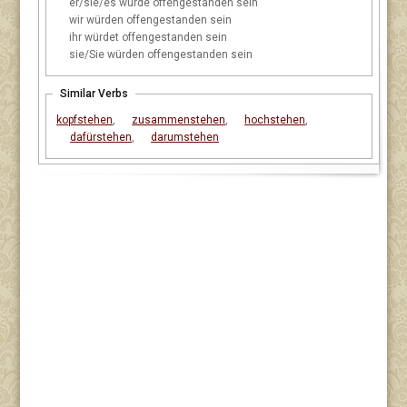
er/sie/es
würde offengestanden sein
wir
würden offengestanden sein
ihr
würdet offengestanden sein
sie/Sie
würden offengestanden sein
Similar Verbs
kopfstehen
,
zusammenstehen
,
hochstehen
,
dafürstehen
,
darumstehen