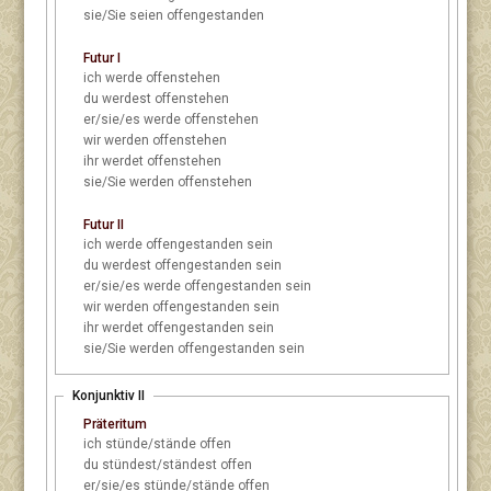
sie/Sie
seien offengestanden
Futur I
ich
werde offenstehen
du
werdest offenstehen
er/sie/es
werde offenstehen
wir
werden offenstehen
ihr
werdet offenstehen
sie/Sie
werden offenstehen
Futur II
ich
werde offengestanden sein
du
werdest offengestanden sein
er/sie/es
werde offengestanden sein
wir
werden offengestanden sein
ihr
werdet offengestanden sein
sie/Sie
werden offengestanden sein
Konjunktiv II
Präteritum
ich
stünde/stände offen
du
stündest/ständest offen
er/sie/es
stünde/stände offen