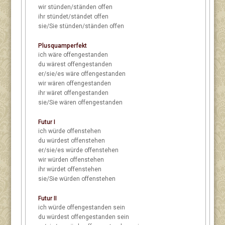
wir
stünden/ständen offen
ihr
stündet/ständet offen
sie/Sie
stünden/ständen offen
Plusquamperfekt
ich
wäre offengestanden
du
wärest offengestanden
er/sie/es
wäre offengestanden
wir
wären offengestanden
ihr
wäret offengestanden
sie/Sie
wären offengestanden
Futur I
ich
würde offenstehen
du
würdest offenstehen
er/sie/es
würde offenstehen
wir
würden offenstehen
ihr
würdet offenstehen
sie/Sie
würden offenstehen
Futur II
ich
würde offengestanden sein
du
würdest offengestanden sein