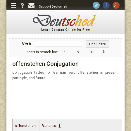
Support Deutsched
Learn German Online for Free
Verb
Conjugate
Insert in search bar:
ä
ö
ü
ß
offenstehen Conjugation
Conjugation tables for German verb
offenstehen
in present,
participle, and future:
offenstehen
Variants:
1