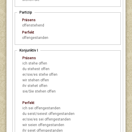
Partizip
Präsens
offenstehend
Perfekt
offengestanden
Konjunktiv I
Präsens
ich
stehe offen
du
stehest offen
er/sie/es
stehe offen
wir
stehen offen
ihr
stehet offen
sie/Sie
stehen offen
Perfekt
ich
sei offengestanden
du
seist/seiest offengestanden
er/sie/es
sei offengestanden
wir
seien offengestanden
ihr
seiet offengestanden