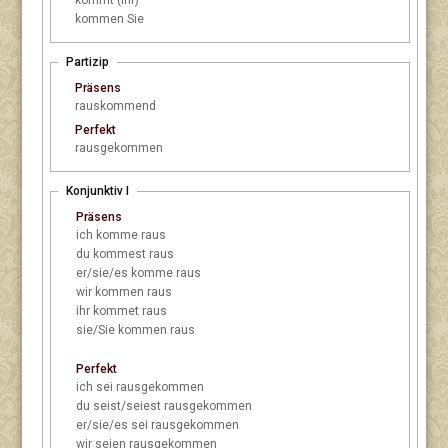
kommt (ihr)
kommen Sie
Partizip
Präsens
rauskommend
Perfekt
rausgekommen
Konjunktiv I
Präsens
ich
komme raus
du
kommest raus
er/sie/es
komme raus
wir
kommen raus
ihr
kommet raus
sie/Sie
kommen raus
Perfekt
ich
sei rausgekommen
du
seist/seiest rausgekommen
er/sie/es
sei rausgekommen
wir
seien rausgekommen