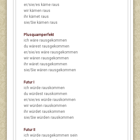
er/sie/es
käme raus
wir
kämen raus
ihr
kämet raus
sie/Sie
kämen raus
Plusquamperfekt
ich
wäre rausgekommen
du
wärest rausgekommen
er/sie/es
wäre rausgekommen
wir
wären rausgekommen
ihr
wäret rausgekommen
sie/Sie
wären rausgekommen
Futur I
ich
würde rauskommen
du
würdest rauskommen
er/sie/es
würde rauskommen
wir
würden rauskommen
ihr
würdet rauskommen
sie/Sie
würden rauskommen
Futur II
ich
würde rausgekommen sein