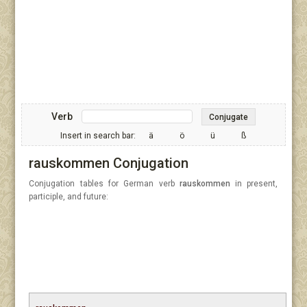
Verb
Conjugate
Insert in search bar:
ä
ö
ü
ß
rauskommen Conjugation
Conjugation tables for German verb
rauskommen
in present,
participle, and future: