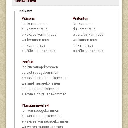
rauskommen
Indikativ
Präsens
Präteritum
ich
komme raus
ich
kam raus
du
kommst raus
du
kamst raus
er/sie/es
kommt raus
er/sie/es
kam raus
wir
kommen raus
wir
kamen raus
ihr
kommt raus
ihr
kamt raus
sie/Sie
kommen raus
sie/Sie
kamen raus
Perfekt
ich
bin rausgekommen
du
bist rausgekommen
er/sie/es
ist rausgekommen
wir
sind rausgekommen
ihr
seid rausgekommen
sie/Sie
sind rausgekommen
Plusquamperfekt
ich
war rausgekommen
du
warst rausgekommen
er/sie/es
war rausgekommen
wir
waren rausgekommen