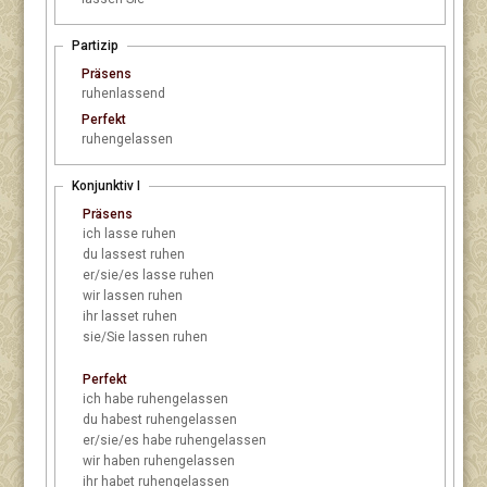
Partizip
Präsens
ruhenlassend
Perfekt
ruhengelassen
Konjunktiv I
Präsens
ich
lasse ruhen
du
lassest ruhen
er/sie/es
lasse ruhen
wir
lassen ruhen
ihr
lasset ruhen
sie/Sie
lassen ruhen
Perfekt
ich
habe ruhengelassen
du
habest ruhengelassen
er/sie/es
habe ruhengelassen
wir
haben ruhengelassen
ihr
habet ruhengelassen