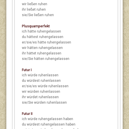
wir
ließen ruhen
ihr
ließet ruhen
sie/Sie
ließen ruhen
Plusquamperfekt
ich
hätte ruhengelassen
du
hättest ruhengelassen
er/sie/es
hätte ruhengelassen
wir
hätten ruhengelassen
ihr
hättet ruhengelassen
sie/Sie
hätten ruhengelassen
Futur I
ich
würde ruhenlassen
du
würdest ruhenlassen
er/sie/es
würde ruhenlassen
wir
würden ruhenlassen
ihr
würdet ruhenlassen
sie/Sie
würden ruhenlassen
Futur II
ich
würde ruhengelassen haben
du
würdest ruhengelassen haben