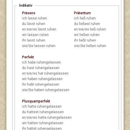
Indikativ
Präsens
Präteritum
ich
lasse ruhen
ich
ließ ruhen
du
lässt ruhen
du
ließest ruhen
er/sie/es
lässt ruhen
er/sie/es
ließ ruhen
wir
lassen ruhen
wir
ließen ruhen
ihr
lasst ruhen
ihr
ließt ruhen
sie/Sie
lassen ruhen
sie/Sie
ließen ruhen
Perfekt
ich
habe ruhengelassen
du
hast ruhengelassen
er/sie/es
hat ruhengelassen
wir
haben ruhengelassen
ihr
habt ruhengelassen
sie/Sie
haben ruhengelassen
Plusquamperfekt
ich
hatte ruhengelassen
du
hattest ruhengelassen
er/sie/es
hatte ruhengelassen
wir
hatten ruhengelassen
ihr
hattet ruhengelassen