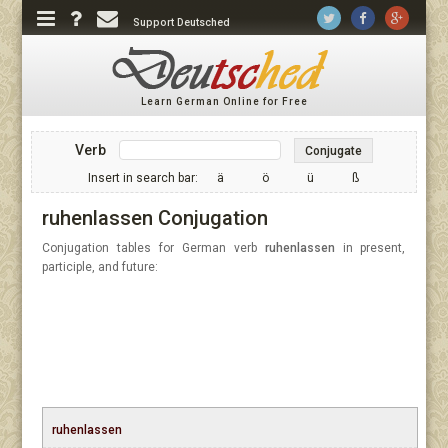
Support Deutsched
Learn German Online for Free
Verb
Conjugate
Insert in search bar:
ä
ö
ü
ß
ruhenlassen Conjugation
Conjugation tables for German verb
ruhenlassen
in present,
participle, and future:
ruhenlassen