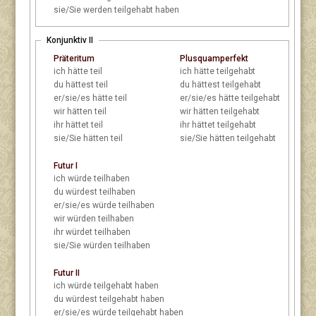
sie/Sie
werden teilgehabt haben
Konjunktiv II
Präteritum
Plusquamperfekt
ich
hätte teil
ich
hätte teilgehabt
du
hättest teil
du
hättest teilgehabt
er/sie/es
hätte teil
er/sie/es
hätte teilgehabt
wir
hätten teil
wir
hätten teilgehabt
ihr
hättet teil
ihr
hättet teilgehabt
sie/Sie
hätten teil
sie/Sie
hätten teilgehabt
Futur I
ich
würde teilhaben
du
würdest teilhaben
er/sie/es
würde teilhaben
wir
würden teilhaben
ihr
würdet teilhaben
sie/Sie
würden teilhaben
Futur II
ich
würde teilgehabt haben
du
würdest teilgehabt haben
er/sie/es
würde teilgehabt haben