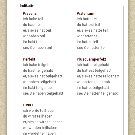
Indikativ
Präsens
Präteritum
ich
habe teil
ich
hatte teil
du
hast teil
du
hattest teil
er/sie/es
hat teil
er/sie/es
hatte teil
wir
haben teil
wir
hatten teil
ihr
habt teil
ihr
hattet teil
sie/Sie
haben teil
sie/Sie
hatten teil
Perfekt
Plusquamperfekt
ich
habe teilgehabt
ich
hatte teilgehabt
du
hast teilgehabt
du
hattest teilgehabt
er/sie/es
hat teilgehabt
er/sie/es
hatte teilgehabt
wir
haben teilgehabt
wir
hatten teilgehabt
ihr
habt teilgehabt
ihr
hattet teilgehabt
sie/Sie
haben teilgehabt
sie/Sie
hatten teilgehabt
Futur I
ich
werde teilhaben
du
wirst teilhaben
er/sie/es
wird teilhaben
wir
werden teilhaben
ihr
werdet teilhaben