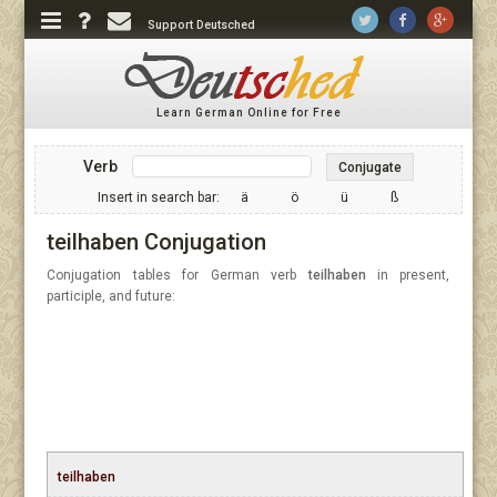
Support Deutsched
Learn German Online for Free
Verb
Conjugate
Insert in search bar:
ä
ö
ü
ß
teilhaben Conjugation
Conjugation tables for German verb
teilhaben
in present,
participle, and future:
teilhaben