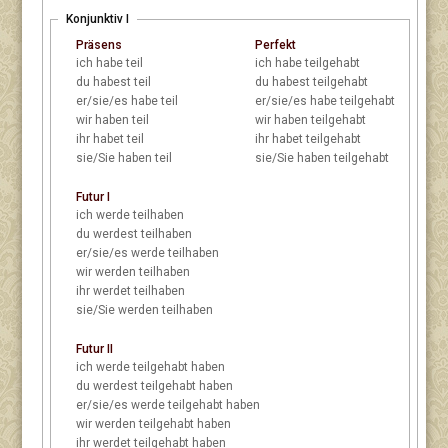
Konjunktiv I
Präsens
Perfekt
ich
habe teil
ich
habe teilgehabt
du
habest teil
du
habest teilgehabt
er/sie/es
habe teil
er/sie/es
habe teilgehabt
wir
haben teil
wir
haben teilgehabt
ihr
habet teil
ihr
habet teilgehabt
sie/Sie
haben teil
sie/Sie
haben teilgehabt
Futur I
ich
werde teilhaben
du
werdest teilhaben
er/sie/es
werde teilhaben
wir
werden teilhaben
ihr
werdet teilhaben
sie/Sie
werden teilhaben
Futur II
ich
werde teilgehabt haben
du
werdest teilgehabt haben
er/sie/es
werde teilgehabt haben
wir
werden teilgehabt haben
ihr
werdet teilgehabt haben