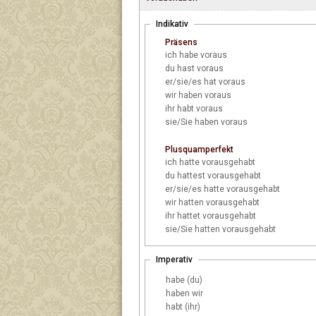
Indikativ
Präsens
ich
habe voraus
du
hast voraus
er/sie/es
hat voraus
wir
haben voraus
ihr
habt voraus
sie/Sie
haben voraus
Plusquamperfekt
ich
hatte vorausgehabt
du
hattest vorausgehabt
er/sie/es
hatte vorausgehabt
wir
hatten vorausgehabt
ihr
hattet vorausgehabt
sie/Sie
hatten vorausgehabt
Imperativ
habe (du)
haben wir
habt (ihr)