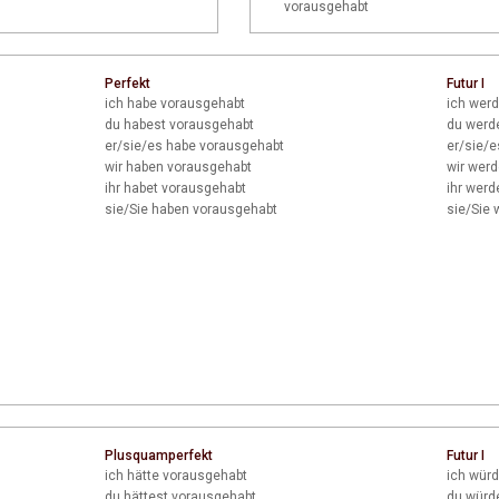
vorausgehabt
Perfekt
Futur I
ich
habe vorausgehabt
ich
werd
du
habest vorausgehabt
du
werde
er/sie/es
habe vorausgehabt
er/sie/e
wir
haben vorausgehabt
wir
werd
ihr
habet vorausgehabt
ihr
werde
sie/Sie
haben vorausgehabt
sie/Sie
w
Plusquamperfekt
Futur I
ich
hätte vorausgehabt
ich
würd
du
hättest vorausgehabt
du
würde