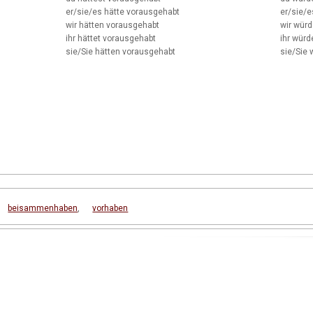
er/sie/es
hätte vorausgehabt
er/sie/e
wir
hätten vorausgehabt
wir
würd
ihr
hättet vorausgehabt
ihr
würde
sie/Sie
hätten vorausgehabt
sie/Sie
w
beisammenhaben
,
vorhaben