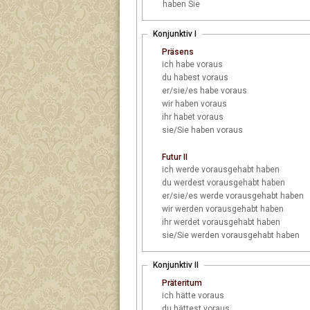
haben Sie
Konjunktiv I
Präsens
ich
habe voraus
du
habest voraus
er/sie/es
habe voraus
wir
haben voraus
ihr
habet voraus
sie/Sie
haben voraus
Futur II
ich
werde vorausgehabt haben
du
werdest vorausgehabt haben
er/sie/es
werde vorausgehabt haben
wir
werden vorausgehabt haben
ihr
werdet vorausgehabt haben
sie/Sie
werden vorausgehabt haben
Konjunktiv II
Präteritum
ich
hätte voraus
du
hättest voraus