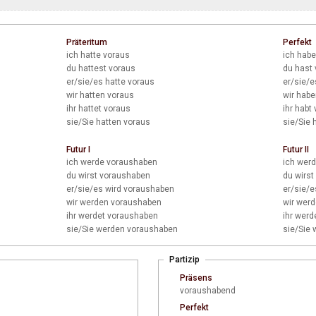
Präteritum
Perfekt
ich
hatte voraus
ich
habe
du
hattest voraus
du
hast 
er/sie/es
hatte voraus
er/sie/e
wir
hatten voraus
wir
habe
ihr
hattet voraus
ihr
habt 
sie/Sie
hatten voraus
sie/Sie
h
Futur I
Futur II
ich
werde voraushaben
ich
werd
du
wirst voraushaben
du
wirst
er/sie/es
wird voraushaben
er/sie/e
wir
werden voraushaben
wir
werd
ihr
werdet voraushaben
ihr
werde
sie/Sie
werden voraushaben
sie/Sie
w
Partizip
Präsens
voraushabend
Perfekt