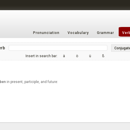
Pronunciation
Vocabulary
Grammar
Ver
erb
Conjugat
Insert in search bar:
ä
ö
ü
ß
aben
in present, participle, and future: