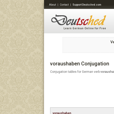
About
|
Contact
|
Support Deutsched.com
Learn German Online for Free
V
voraushaben Conjugation
Conjugation tables for German verb
voraush
voraushaben