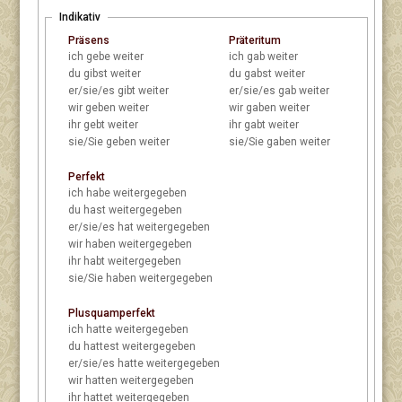
Indikativ
Präsens
Präteritum
ich
gebe weiter
ich
gab weiter
du
gibst weiter
du
gabst weiter
er/sie/es
gibt weiter
er/sie/es
gab weiter
wir
geben weiter
wir
gaben weiter
ihr
gebt weiter
ihr
gabt weiter
sie/Sie
geben weiter
sie/Sie
gaben weiter
Perfekt
ich
habe weitergegeben
du
hast weitergegeben
er/sie/es
hat weitergegeben
wir
haben weitergegeben
ihr
habt weitergegeben
sie/Sie
haben weitergegeben
Plusquamperfekt
ich
hatte weitergegeben
du
hattest weitergegeben
er/sie/es
hatte weitergegeben
wir
hatten weitergegeben
ihr
hattet weitergegeben