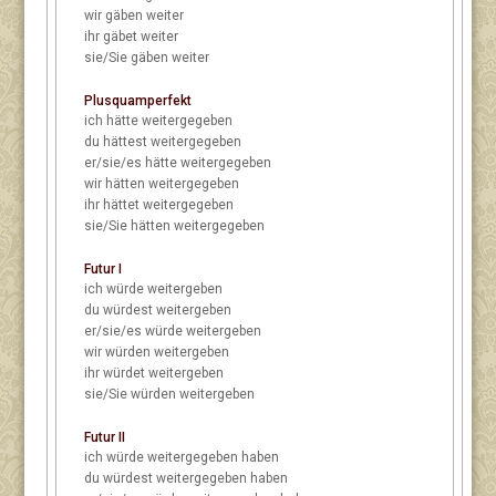
wir
gäben weiter
ihr
gäbet weiter
sie/Sie
gäben weiter
Plusquamperfekt
ich
hätte weitergegeben
du
hättest weitergegeben
er/sie/es
hätte weitergegeben
wir
hätten weitergegeben
ihr
hättet weitergegeben
sie/Sie
hätten weitergegeben
Futur I
ich
würde weitergeben
du
würdest weitergeben
er/sie/es
würde weitergeben
wir
würden weitergeben
ihr
würdet weitergeben
sie/Sie
würden weitergeben
Futur II
ich
würde weitergegeben haben
du
würdest weitergegeben haben