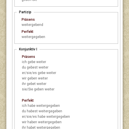
Partizip
Präsens
weitergebend
Perfekt
weitergegeben
Konjunktiv I
Präsens
ich
gebe weiter
du
gebest weiter
er/sie/es
gebe weiter
wir
geben weiter
ihr
gebet weiter
sie/Sie
geben weiter
Perfekt
ich
habe weitergegeben
du
habest weitergegeben
er/sie/es
habe weitergegeben
wir
haben weitergegeben
ihr
habet weitergegeben