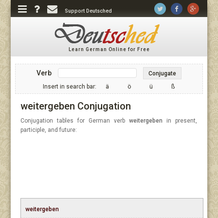
Support Deutsched
Learn German Online for Free
Verb
Conjugate
Insert in search bar:
ä
ö
ü
ß
weitergeben Conjugation
Conjugation tables for German verb
weitergeben
in present,
participle, and future:
weitergeben