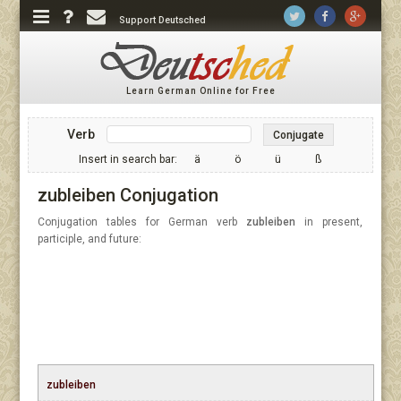
Support Deutsched
Learn German Online for Free
Verb
Conjugate
Insert in search bar:
ä
ö
ü
ß
zubleiben Conjugation
Conjugation tables for German verb
zubleiben
in present,
participle, and future:
zubleiben