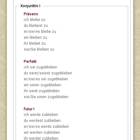
Konjunktiv I
Präsens
ich
bleibe zu
du
bleibest zu
er/sie/es
bleibe zu
wir
bleiben zu
ihr
bleibet zu
sie/Sie
bleiben zu
Perfekt
ich
sei zugeblieben
du
seist/seiest zugeblieben
er/sie/es
sei zugeblieben
wir
seien zugeblieben
ihr
seiet zugeblieben
sie/Sie
seien zugeblieben
Futur I
ich
werde zubleiben
du
werdest zubleiben
er/sie/es
werde zubleiben
wir
werden zubleiben
ihr
werdet zubleiben