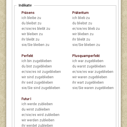
Indikativ
Präsens
Präteritum
ich
bleibe zu
ich
blieb zu
du
bleibst zu
du
bliebst zu
er/sie/es
bleibt zu
er/sie/es
blieb zu
wir
bleiben zu
wir
blieben zu
ihr
bleibt zu
ihr
bliebt zu
sie/Sie
bleiben zu
sie/Sie
blieben zu
Perfekt
Plusquamperfekt
ich
bin zugeblieben
ich
war zugeblieben
du
bist zugeblieben
du
warst zugeblieben
er/sie/es
ist zugeblieben
er/sie/es
war zugeblieben
wir
sind zugeblieben
wir
waren zugeblieben
ihr
seid zugeblieben
ihr
wart zugeblieben
sie/Sie
sind zugeblieben
sie/Sie
waren zugeblieben
Futur I
ich
werde zubleiben
du
wirst zubleiben
er/sie/es
wird zubleiben
wir
werden zubleiben
ihr
werdet zubleiben