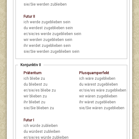
sie/Sie
werden zubleiben
Futur II
ich
werde zugeblieben sein
du
werdest zugeblieben sein
er/sie/es
werde zugeblieben sein
wir
werden zugeblieben sein
ihr
werdet zugeblieben sein
sie/Sie
werden zugeblieben sein
Konjunktiv II
Präteritum
Plusquamperfekt
ich
bliebe zu
ich
wäre zugeblieben
du
bliebest zu
du
wärest zugeblieben
er/sie/es
bliebe zu
er/sie/es
wäre zugeblieben
wir
blieben zu
wir
wären zugeblieben
ihr
bliebet zu
ihr
wäret zugeblieben
sie/Sie
blieben zu
sie/Sie
wären zugeblieben
Futur I
ich
würde zubleiben
du
würdest zubleiben
er/sie/es
würde zubleiben