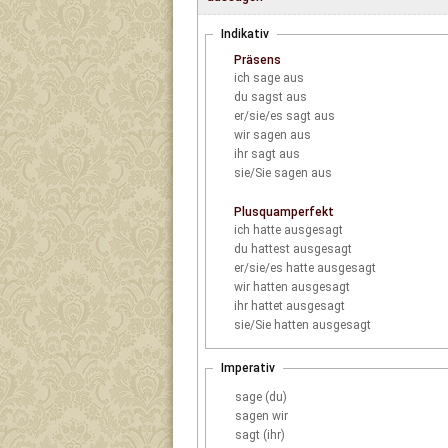
Indikativ
Präsens
ich
sage aus
du
sagst aus
er/sie/es
sagt aus
wir
sagen aus
ihr
sagt aus
sie/Sie
sagen aus
Plusquamperfekt
ich
hatte ausgesagt
du
hattest ausgesagt
er/sie/es
hatte ausgesagt
wir
hatten ausgesagt
ihr
hattet ausgesagt
sie/Sie
hatten ausgesagt
Imperativ
sage (du)
sagen wir
sagt (ihr)