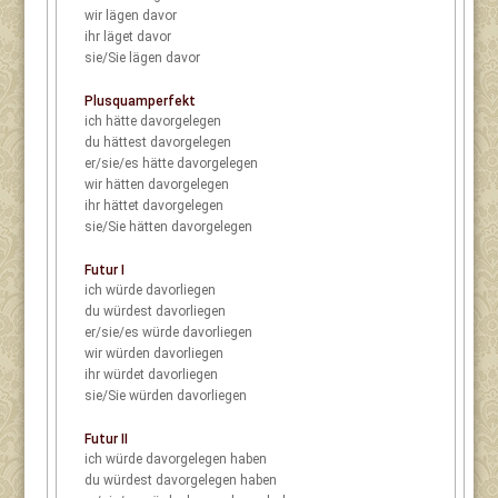
wir
lägen davor
ihr
läget davor
sie/Sie
lägen davor
Plusquamperfekt
ich
hätte davorgelegen
du
hättest davorgelegen
er/sie/es
hätte davorgelegen
wir
hätten davorgelegen
ihr
hättet davorgelegen
sie/Sie
hätten davorgelegen
Futur I
ich
würde davorliegen
du
würdest davorliegen
er/sie/es
würde davorliegen
wir
würden davorliegen
ihr
würdet davorliegen
sie/Sie
würden davorliegen
Futur II
ich
würde davorgelegen haben
du
würdest davorgelegen haben