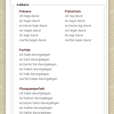
Indikativ
Präsens
Präteritum
ich
liege davor
ich
lag davor
du
liegst davor
du
lagst davor
er/sie/es
liegt davor
er/sie/es
lag davor
wir
liegen davor
wir
lagen davor
ihr
liegt davor
ihr
lagt davor
sie/Sie
liegen davor
sie/Sie
lagen davor
Perfekt
ich
habe davorgelegen
du
hast davorgelegen
er/sie/es
hat davorgelegen
wir
haben davorgelegen
ihr
habt davorgelegen
sie/Sie
haben davorgelegen
Plusquamperfekt
ich
hatte davorgelegen
du
hattest davorgelegen
er/sie/es
hatte davorgelegen
wir
hatten davorgelegen
ihr
hattet davorgelegen