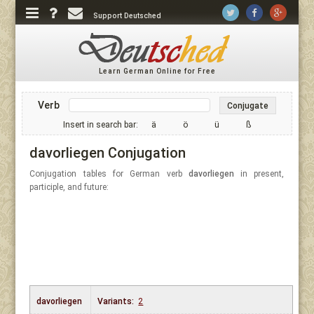
Support Deutsched
Learn German Online for Free
Verb
Conjugate
Insert in search bar:
ä
ö
ü
ß
davorliegen Conjugation
Conjugation tables for German verb
davorliegen
in present,
participle, and future:
davorliegen
Variants:
2