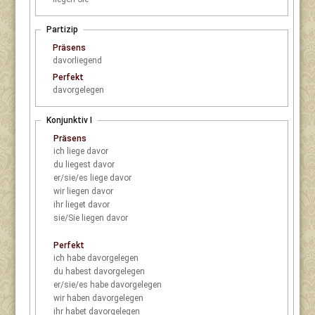
Partizip
Präsens
davorliegend
Perfekt
davorgelegen
Konjunktiv I
Präsens
ich
liege davor
du
liegest davor
er/sie/es
liege davor
wir
liegen davor
ihr
lieget davor
sie/Sie
liegen davor
Perfekt
ich
habe davorgelegen
du
habest davorgelegen
er/sie/es
habe davorgelegen
wir
haben davorgelegen
ihr
habet davorgelegen