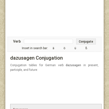
Verb
Conjugate
Insert in search bar:
ä
ö
ü
ß
dazusagen Conjugation
Conjugation tables for German verb
dazusagen
in present,
participle, and future: