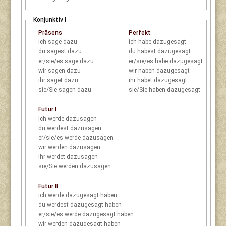
Konjunktiv I
Präsens
Perfekt
ich
sage dazu
ich
habe dazugesagt
du
sagest dazu
du
habest dazugesagt
er/sie/es
sage dazu
er/sie/es
habe dazugesagt
wir
sagen dazu
wir
haben dazugesagt
ihr
saget dazu
ihr
habet dazugesagt
sie/Sie
sagen dazu
sie/Sie
haben dazugesagt
Futur I
ich
werde dazusagen
du
werdest dazusagen
er/sie/es
werde dazusagen
wir
werden dazusagen
ihr
werdet dazusagen
sie/Sie
werden dazusagen
Futur II
ich
werde dazugesagt haben
du
werdest dazugesagt haben
er/sie/es
werde dazugesagt haben
wir
werden dazugesagt haben