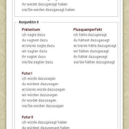
ihr
werdet dazugesagt haben
sie/Sie
werden dazugesagt haben
Konjunktiv II
Präteritum
Plusquamperfekt
ich
sagte dazu
ich
hätte dazugesagt
du
sagtest dazu
du
hättest dazugesagt
er/sie/es
sagte dazu
er/sie/es
hätte dazugesagt
wir
sagten dazu
wir
hätten dazugesagt
ihr
sagtet dazu
ihr
hättet dazugesagt
sie/Sie
sagten dazu
sie/Sie
hätten dazugesagt
Futur I
ich
würde dazusagen
du
würdest dazusagen
er/sie/es
würde dazusagen
wir
würden dazusagen
ihr
würdet dazusagen
sie/Sie
würden dazusagen
Futur II
ich
würde dazugesagt haben
du
würdest dazugesagt haben