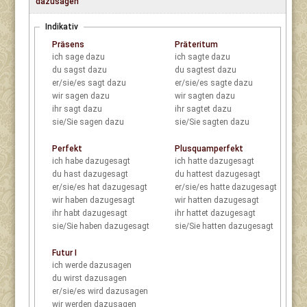
dazusagen
Indikativ
Präsens
Präteritum
ich
sage dazu
ich
sagte dazu
du
sagst dazu
du
sagtest dazu
er/sie/es
sagt dazu
er/sie/es
sagte dazu
wir
sagen dazu
wir
sagten dazu
ihr
sagt dazu
ihr
sagtet dazu
sie/Sie
sagen dazu
sie/Sie
sagten dazu
Perfekt
Plusquamperfekt
ich
habe dazugesagt
ich
hatte dazugesagt
du
hast dazugesagt
du
hattest dazugesagt
er/sie/es
hat dazugesagt
er/sie/es
hatte dazugesagt
wir
haben dazugesagt
wir
hatten dazugesagt
ihr
habt dazugesagt
ihr
hattet dazugesagt
sie/Sie
haben dazugesagt
sie/Sie
hatten dazugesagt
Futur I
ich
werde dazusagen
du
wirst dazusagen
er/sie/es
wird dazusagen
wir
werden dazusagen