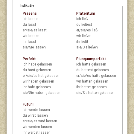
Indikativ
Präsens
Präteritum
ich
lasse
ich
ließ
du
lässt
du
ließest
er/sie/es
lässt
er/sie/es
ließ
wir
lassen
wir
ließen
ihr
lasst
ihr
ließt
sie/Sie
lassen
sie/Sie
ließen
Perfekt
Plusquamperfekt
ich
habe gelassen
ich
hatte gelassen
du
hast gelassen
du
hattest gelassen
er/sie/es
hat gelassen
er/sie/es
hatte gelassen
wir
haben gelassen
wir
hatten gelassen
ihr
habt gelassen
ihr
hattet gelassen
sie/Sie
haben gelassen
sie/Sie
hatten gelassen
Futur I
ich
werde lassen
du
wirst lassen
er/sie/es
wird lassen
wir
werden lassen
ihr
werdet lassen