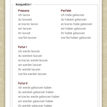
Konjunktiv I
Präsens
Perfekt
ich
lasse
ich
habe gelassen
du
lassest
du
habest gelassen
er/sie/es
lasse
er/sie/es
habe gelassen
wir
lassen
wir
haben gelassen
ihr
lasset
ihr
habet gelassen
sie/Sie
lassen
sie/Sie
haben gelassen
Futur I
ich
werde lassen
du
werdest lassen
er/sie/es
werde lassen
wir
werden lassen
ihr
werdet lassen
sie/Sie
werden lassen
Futur II
ich
werde gelassen haben
du
werdest gelassen haben
er/sie/es
werde gelassen haben
wir
werden gelassen haben
ihr
werdet gelassen haben