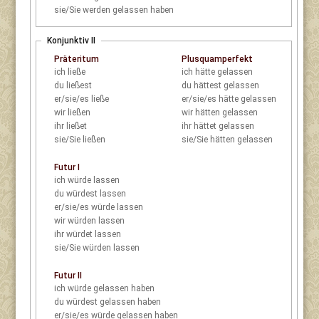
sie/Sie
werden gelassen haben
Konjunktiv II
Präteritum
Plusquamperfekt
ich
ließe
ich
hätte gelassen
du
ließest
du
hättest gelassen
er/sie/es
ließe
er/sie/es
hätte gelassen
wir
ließen
wir
hätten gelassen
ihr
ließet
ihr
hättet gelassen
sie/Sie
ließen
sie/Sie
hätten gelassen
Futur I
ich
würde lassen
du
würdest lassen
er/sie/es
würde lassen
wir
würden lassen
ihr
würdet lassen
sie/Sie
würden lassen
Futur II
ich
würde gelassen haben
du
würdest gelassen haben
er/sie/es
würde gelassen haben