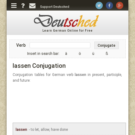
Support Deutsched
Learn German Online for Free
Verb
Conjugate
Insert in search bar:
ä
ö
ü
ß
lassen Conjugation
Conjugation tables for German verb
lassen
in present, participle,
and future:
lassen
- to let, allow, have done