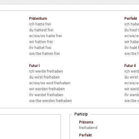
Präteritum
Perfekt
ich
hatte frei
ich
habe 
du
hattest frei
du
hast 
er/sie/es
hatte frei
er/sie/e
wir
hatten frei
wir
haben
ihr
hattet frei
ihr
habt 
sie/Sie
hatten frei
sie/Sie
h
Futur I
Futur II
ich
werde freihaben
ich
werd
du
wirst freihaben
du
wirst
er/sie/es
wird freihaben
er/sie/e
wir
werden freihaben
wir
werde
ihr
werdet freihaben
ihr
werde
sie/Sie
werden freihaben
sie/Sie
w
Partizip
Präsens
freihabend
Perfekt