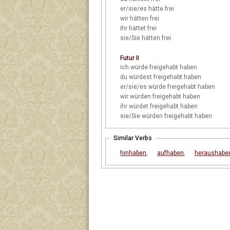
er/sie/es
hätte frei
wir
hätten frei
ihr
hättet frei
sie/Sie
hätten frei
Futur II
ich
würde freigehabt haben
du
würdest freigehabt haben
er/sie/es
würde freigehabt haben
wir
würden freigehabt haben
ihr
würdet freigehabt haben
sie/Sie
würden freigehabt haben
Similar Verbs
hinhaben
,
aufhaben
,
heraushabe