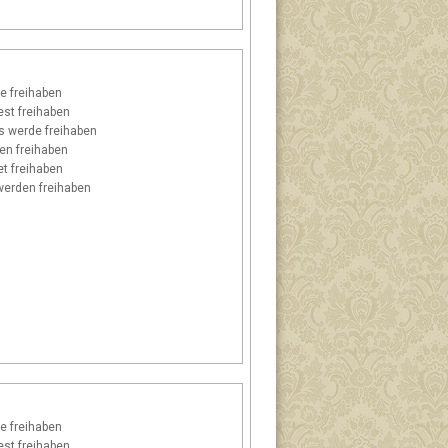
e freihaben
st freihaben
s
werde freihaben
n freihaben
t freihaben
erden freihaben
e freihaben
st freihaben