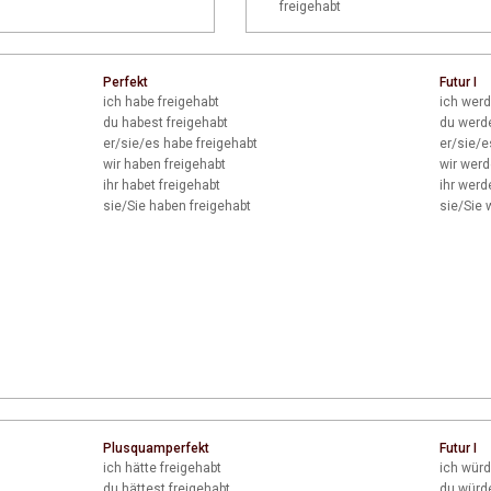
freigehabt
Perfekt
Futur I
ich
habe freigehabt
ich
werd
du
habest freigehabt
du
werde
er/sie/es
habe freigehabt
er/sie/e
wir
haben freigehabt
wir
werde
ihr
habet freigehabt
ihr
werde
sie/Sie
haben freigehabt
sie/Sie
w
Plusquamperfekt
Futur I
ich
hätte freigehabt
ich
würd
du
hättest freigehabt
du
würde