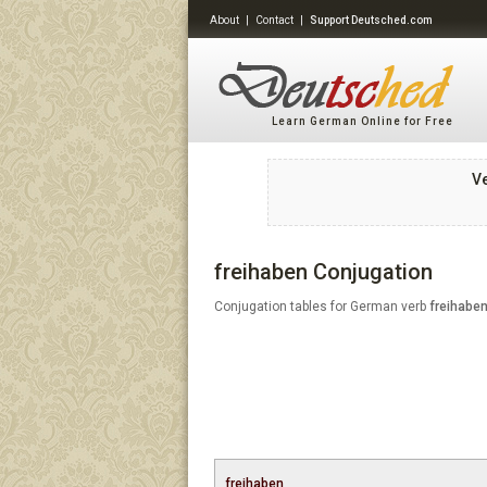
About
|
Contact
|
Support Deutsched.com
Learn German Online for Free
V
freihaben Conjugation
Conjugation tables for German verb
freihabe
freihaben