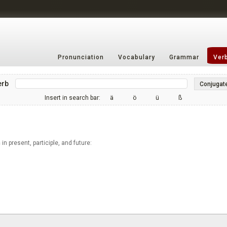
Pronunciation
Vocabulary
Grammar
Ver
erb
Conjugat
Insert in search bar:
ä
ö
ü
ß
n
in present, participle, and future: