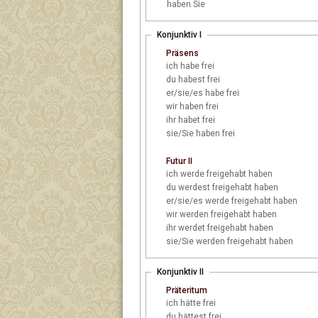
haben Sie
Konjunktiv I
Präsens
ich
habe frei
du
habest frei
er/sie/es
habe frei
wir
haben frei
ihr
habet frei
sie/Sie
haben frei
Futur II
ich
werde freigehabt haben
du
werdest freigehabt haben
er/sie/es
werde freigehabt haben
wir
werden freigehabt haben
ihr
werdet freigehabt haben
sie/Sie
werden freigehabt haben
Konjunktiv II
Präteritum
ich
hätte frei
du
hättest frei