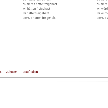
er/sie/es
hätte freigehabt
er/sie/e
wir
hätten freigehabt
wir
würde
ihr
hättet freigehabt
ihr
würde
sie/Sie
hätten freigehabt
sie/Sie
w
n
,
zuhaben
,
draufhaben