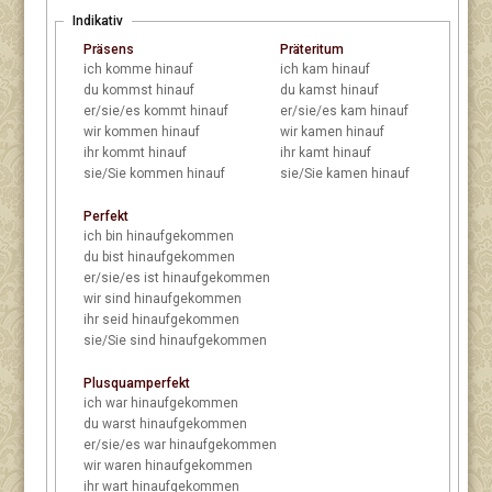
Indikativ
Präsens
Präteritum
ich
komme hinauf
ich
kam hinauf
du
kommst hinauf
du
kamst hinauf
er/sie/es
kommt hinauf
er/sie/es
kam hinauf
wir
kommen hinauf
wir
kamen hinauf
ihr
kommt hinauf
ihr
kamt hinauf
sie/Sie
kommen hinauf
sie/Sie
kamen hinauf
Perfekt
ich
bin hinaufgekommen
du
bist hinaufgekommen
er/sie/es
ist hinaufgekommen
wir
sind hinaufgekommen
ihr
seid hinaufgekommen
sie/Sie
sind hinaufgekommen
Plusquamperfekt
ich
war hinaufgekommen
du
warst hinaufgekommen
er/sie/es
war hinaufgekommen
wir
waren hinaufgekommen
ihr
wart hinaufgekommen