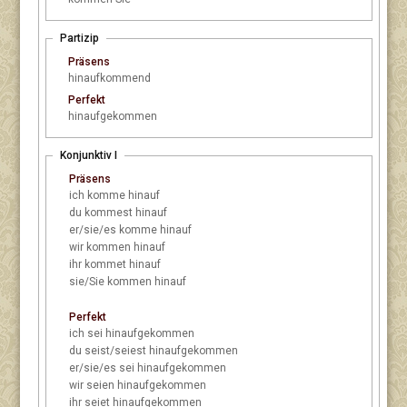
Partizip
Präsens
hinaufkommend
Perfekt
hinaufgekommen
Konjunktiv I
Präsens
ich
komme hinauf
du
kommest hinauf
er/sie/es
komme hinauf
wir
kommen hinauf
ihr
kommet hinauf
sie/Sie
kommen hinauf
Perfekt
ich
sei hinaufgekommen
du
seist/seiest hinaufgekommen
er/sie/es
sei hinaufgekommen
wir
seien hinaufgekommen
ihr
seiet hinaufgekommen