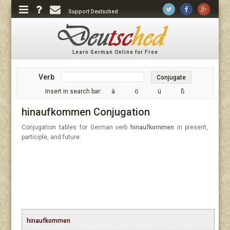
Support Deutsched
Learn German Online for Free
Verb
Conjugate
Insert in search bar:
ä
ö
ü
ß
hinaufkommen Conjugation
Conjugation tables for German verb
hinaufkommen
in present,
participle, and future:
hinaufkommen