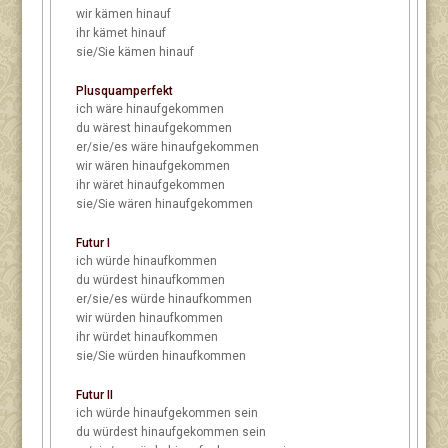
wir
kämen hinauf
ihr
kämet hinauf
sie/Sie
kämen hinauf
Plusquamperfekt
ich
wäre hinaufgekommen
du
wärest hinaufgekommen
er/sie/es
wäre hinaufgekommen
wir
wären hinaufgekommen
ihr
wäret hinaufgekommen
sie/Sie
wären hinaufgekommen
Futur I
ich
würde hinaufkommen
du
würdest hinaufkommen
er/sie/es
würde hinaufkommen
wir
würden hinaufkommen
ihr
würdet hinaufkommen
sie/Sie
würden hinaufkommen
Futur II
ich
würde hinaufgekommen sein
du
würdest hinaufgekommen sein