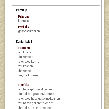
Partizip
Präsens
könnend
Perfekt
gekonnt/können
Konjunktiv I
Präsens
ich
könne
du
könnest
er/sie/es
könne
wir
können
ihr
könnet
sie/Sie
können
Perfekt
ich
habe gekonnt/können
du
habest gekonnt/können
er/sie/es
habe gekonnt/können
wir
haben gekonnt/können
ihr
habet gekonnt/können