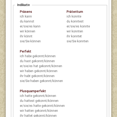
Indikativ
Präsens
Präteritum
ich
kann
ich
konnte
du
kannst
du
konntest
er/sie/es
kann
er/sie/es
konnte
wir
können
wir
konnten
ihr
könnt
ihr
konntet
sie/Sie
können
sie/Sie
konnten
Perfekt
ich
habe gekonnt/können
du
hast gekonnt/können
er/sie/es
hat gekonnt/können
wir
haben gekonnt/können
ihr
habt gekonnt/können
sie/Sie
haben gekonnt/können
Plusquamperfekt
ich
hatte gekonnt/können
du
hattest gekonnt/können
er/sie/es
hatte gekonnt/können
wir
hatten gekonnt/können
ihr
hattet gekonnt/können