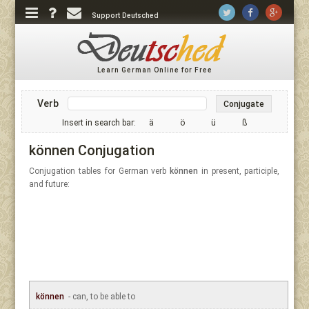
Support Deutsched
Learn German Online for Free
Verb
Conjugate
Insert in search bar:
ä
ö
ü
ß
können Conjugation
Conjugation tables for German verb
können
in present, participle,
and future:
können
- can, to be able to