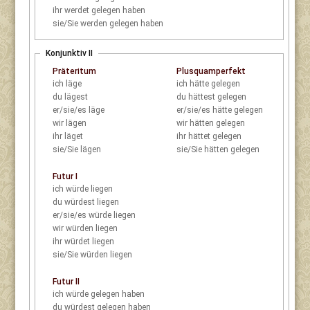
ihr
werdet gelegen haben
sie/Sie
werden gelegen haben
Konjunktiv II
Präteritum
Plusquamperfekt
ich
läge
ich
hätte gelegen
du
lägest
du
hättest gelegen
er/sie/es
läge
er/sie/es
hätte gelegen
wir
lägen
wir
hätten gelegen
ihr
läget
ihr
hättet gelegen
sie/Sie
lägen
sie/Sie
hätten gelegen
Futur I
ich
würde liegen
du
würdest liegen
er/sie/es
würde liegen
wir
würden liegen
ihr
würdet liegen
sie/Sie
würden liegen
Futur II
ich
würde gelegen haben
du
würdest gelegen haben