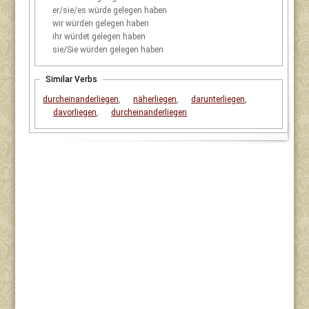
er/sie/es
würde gelegen haben
wir
würden gelegen haben
ihr
würdet gelegen haben
sie/Sie
würden gelegen haben
Similar Verbs
durcheinanderliegen
,
näherliegen
,
darunterliegen
,
davorliegen
,
durcheinanderliegen