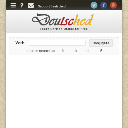
Support Deutsched
Learn German Online for Free
Verb
Conjugate
Insert in search bar:
ä
ö
ü
ß